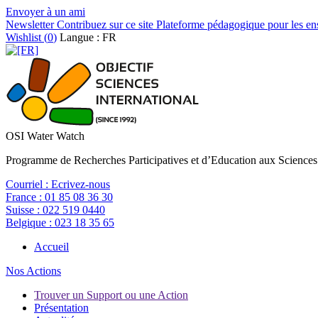
Envoyer à un ami
Newsletter
Contribuez sur ce site
Plateforme pédagogique pour les en
Wishlist (
0
)
Langue : FR
OSI Water Watch
Programme de Recherches Participatives et d’Education aux Sciences
Courriel :
Ecrivez-nous
France :
01 85 08 36 30
Suisse :
022 519 0440
Belgique :
023 18 35 65
Accueil
Nos Actions
Trouver un Support ou une Action
Présentation