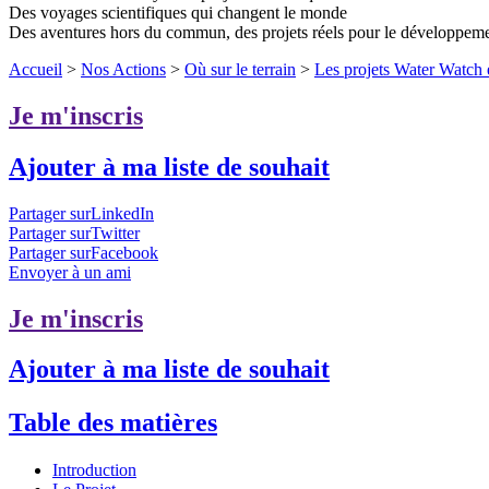
Des voyages scientifiques qui changent le monde
Des aventures hors du commun, des projets réels pour le développem
Accueil
>
Nos Actions
>
Où sur le terrain
>
Les projets Water Watch 
Je m'inscris
Ajouter à ma liste de souhait
Partager surLinkedIn
Partager surTwitter
Partager surFacebook
Envoyer à un ami
Je m'inscris
Ajouter à ma liste de souhait
Table des matières
Introduction