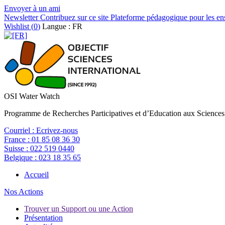
Envoyer à un ami
Newsletter
Contribuez sur ce site
Plateforme pédagogique pour les en
Wishlist (
0
)
Langue : FR
OSI Water Watch
Programme de Recherches Participatives et d’Education aux Sciences
Courriel :
Ecrivez-nous
France :
01 85 08 36 30
Suisse :
022 519 0440
Belgique :
023 18 35 65
Accueil
Nos Actions
Trouver un Support ou une Action
Présentation